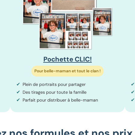
Pochette CLIC!
Pour belle-maman et tout le clan !
✔
✔
Plein de portraits pour partager
✔
✔
Des tirages pour toute la famille
✔
✔
Parfait pour distribuer à belle-maman
 nos formules et nos prix d