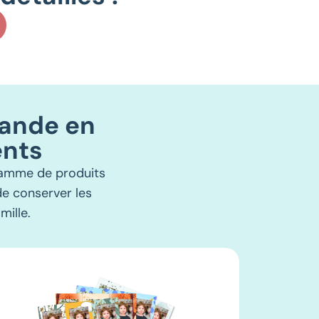
mande en
ents
gamme de produits
e conserver les
mille.