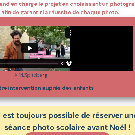
 prend en charge le projet en choisissant un photogr
, afin de garantir la réussite de chaque photo.
© M.Spitzberg
tre intervention auprès des enfants !
Il est toujours possible de réserver un
séance photo scolaire avant Noël !