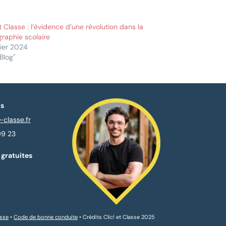
et Classe : l’évidence d’une révolution dans la
raphie scolaire
rier 2024
Blog"
s
-classe.fr
99 23
gratuites
asse
•
Code de bonne conduite
• Crédits Clic! et Classe 2025