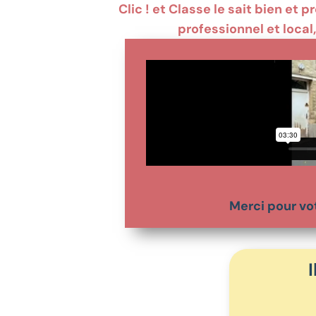
Clic ! et Classe le sait bien et
professionnel et local
Merci pour vo