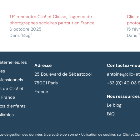
TF1 rencontre Clic! et Classe, l’agence de
Clic! 
photographes scolaires partout en France
photog
6 octobre 2025
15 fév
Dans "Blog"
Dans "
ternelles, les
Adresse
Contactez-nou
les
25 Boulevard de Sébastopol
antoine@clic-et
fessionnels
75001 Paris
+33 (0)1 40 03 
 de Clic! et
France
Nos ressources 
n France
Le blog
tos d’enfants
FAQ
liables.
que de gestion des données à caractère personnel
•
Utilisation de cookies sur Clic! et Cl