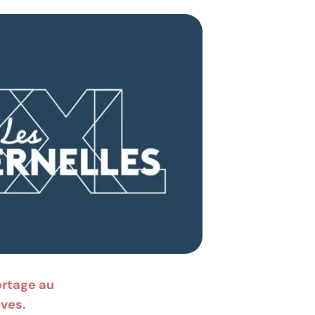
ortage au
èves.