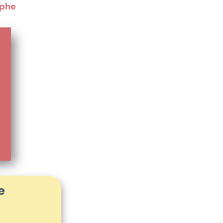
aphe
e