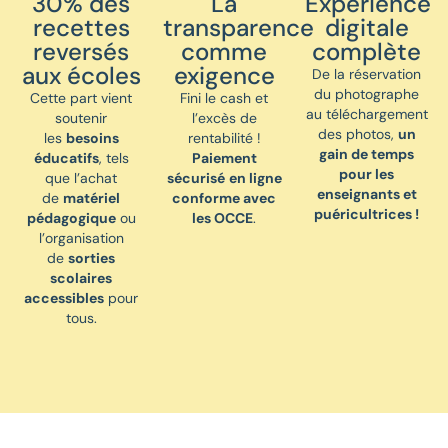
30% des
La
Expérience
recettes
transparence
digitale
reversés
comme
complète
aux écoles
exigence
De la réservation
du photographe
Cette part vient
Fini le cash et
au téléchargement
soutenir
l’excès de
des photos,
un
les
besoins
rentabilité !
gain de temps
éducatifs
, tels
Paiement
pour les
que l’achat
sécurisé
en ligne
enseignants et
de
matériel
conforme avec
puéricultrices !
pédagogique
ou
les OCCE
.
l’organisation
de
sorties
scolaires
accessibles
pour
tous.