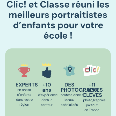
Clic! et Classe réuni les
meilleurs portraitistes
d’enfants pour votre
école !
EXPERTS
+10
DES
+11
ans
PHOTOGRAPHES
000
en photo
ELEVES
d’enfants
d’expérience
professionnels
dans votre
dans le
locaux
photographiés
région
secteur
spécialisés
partout
en France