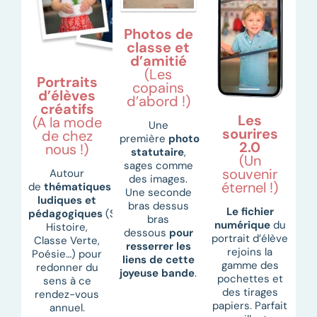
Photos de
classe et
d’amitié
(Les
Portraits
copains
d’élèves
d’abord !)
créatifs
Les
(A la mode
Une
sourires
de chez
première
photo
2.0
nous !)
statutaire
,
(Un
sages comme
souvenir
Autour
des images.
éternel !)
de
thématiques
Une seconde
ludiques et
bras dessus
Le fichier
pédagogiques
(Sport,
bras
numérique
du
Histoire,
dessous
pour
portrait d’élève
Classe Verte,
resserrer les
rejoins la
Poésie…) pour
liens de cette
gamme des
redonner du
joyeuse bande
.
pochettes et
sens à ce
des tirages
rendez-vous
papiers. Parfait
annuel.