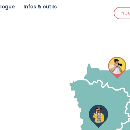
logue
Infos & outils
NOU
graphe
e
 région