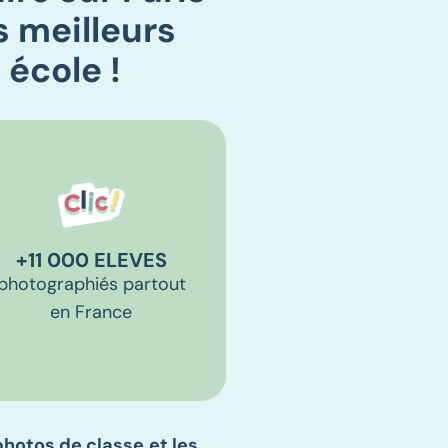
s meilleurs
 école !
+11 000 ELEVES
photographiés partout
en France
photos de classe
et les