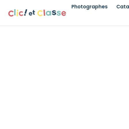
Photographes
Cata
Votre photo
scolair
à Paris et sa