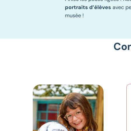
portraits d’élèves
avec pep
musée !
Com