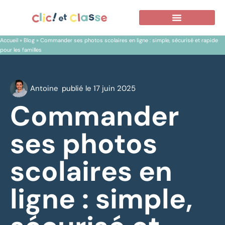
Nos Photographes
Contactez-Nous
Réserver Une Séance
Accueil
»
Blog
»
Commander ses photos scolaires en ligne : simple, sécurisé et rapide
pour les familles
Antoine
publié le
17 juin 2025
Commander
ses photos
scolaires en
ligne : simple,