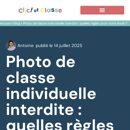
Nos Photographes
Contactez-Nous
Réserver Une Séance
Accueil
»
Blog
»
Photo de classe individuelle interdite : quelles règles pour votre école ?
Antoine
publié le
14 juillet 2025
Photo de
classe
individuelle
interdite :
quelles règles