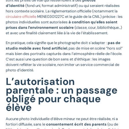
sont les prises de vue qui ressemblent à des
photos
d’identité
(fond uni, format administratif) ou qui seraient réalisées
hors contexte scolaire. La réglementation officielle (notamment la
circulaire officielle
MENE0301227C et le guide de la CNIL) précise : les
photos individuelles sont autorisées
à condition qu’elles soient
prises dans l’environnement scolaire
(classe, cour, bibliothèque…)
et avec une finalité clairement liée à la vie de l’établissement.
En pratique, cela signifie que le photographe doit s’adapter :
pas de
studio mobile avec fond artificiel
, pas de mise en scène “hors sol”
mais bien des portraits capturés dans l’atmosphère réelle de l’école.
C’est aussi une question de bon sens et d’éthique : les images
doivent refléter la vie scolaire, non imiter un service commercial de
photo d’identité.
L’autorisation
parentale : un passage
obligé pour chaque
élève
Aucune photo individuelle d’élève mineur ne peut être réalisée, ni a
fortiori diffusée, sans le
consentement écrit des parents
(ou de