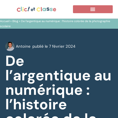
Nos Photographes
Contactez-Nous
Réserver Une Séance
Accueil
»
Blog
»
De l’argentique au numérique : l’histoire colorée de la photographie
scolaire
Antoine
publié le
7 février 2024
De
l’argentique au
numérique :
l’histoire